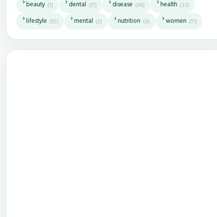
beauty
dental
disease
health
(1)
(17)
(46)
(33)
lifestyle
mental
nutrition
women
(10)
(2)
(8)
(17)