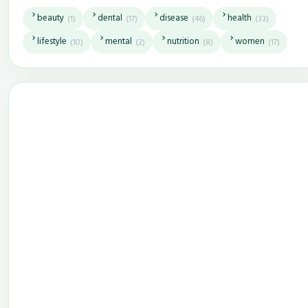
beauty
dental
disease
health
(1)
(17)
(46)
(33)
lifestyle
mental
nutrition
women
(10)
(2)
(8)
(17)