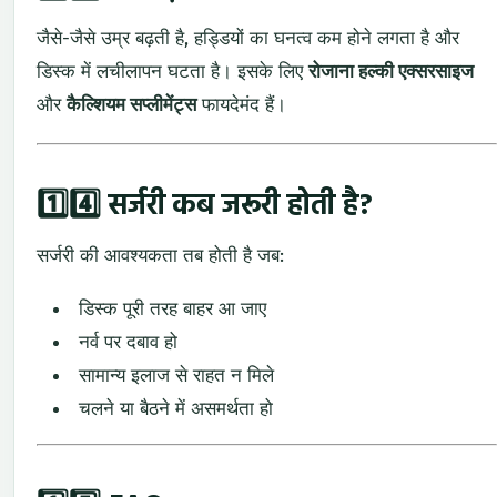
जैसे-
जैसे
उम्र
बढ़ती
है,
हड्डियों
का
घनत्व
कम
होने
लगता
है
और
डिस्क
में
लचीलापन
घटता
है।
इसके
लिए
रोजाना
हल्की
एक्सरसाइज
और
कैल्शियम
सप्लीमेंट्स
फायदेमंद
हैं।
1️⃣4️⃣
सर्जरी
कब
जरूरी
होती
है?
सर्जरी
की
आवश्यकता
तब
होती
है
जब:
डिस्क
पूरी
तरह
बाहर
आ
जाए
नर्व
पर
दबाव
हो
सामान्य
इलाज
से
राहत
न
मिले
चलने
या
बैठने
में
असमर्थता
हो