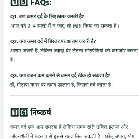
1️⃣5️⃣
FAQs:
Q1.
क्या
कमर
दर्द
के
लिए
MRI
जरूरी
है?
अगर
दर्द
3–
4
हफ्तों
में
न
जाए,
तो
MRI
किया
जा
सकता
है।
Q2.
क्या
कमर
दर्द
में
बिस्तर
पर
आराम
जरूरी
है?
आराम
जरूरी
है,
लेकिन
ज़्यादा
देर
लेटना
मांसपेशियों
को
कमजोर
करता
है।
Q3.
क्या
वजन
कम
करने
से
कमर
दर्द
ठीक
हो
सकता
है?
हाँ,
मोटापा
कमर
पर
दबाव
डालता
है,
जिससे
दर्द
बढ़ता
है।
1️⃣6️⃣
निष्कर्ष
कमर
दर्द
एक
आम
समस्या
है
लेकिन
समय
रहते
उचित
इलाज
और
जीवनशैली
में
बदलाव
से
इससे
राहत
मिल
सकती
है।
घरेलू
उपाय,
योग,