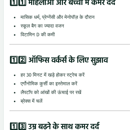
1️⃣1️⃣
महिलाओं
और
बच्चों
में
कमर
दर्द
मासिक
धर्म,
प्रेग्नेंसी
और
मेनोपॉज़
के
दौरान
स्कूल
बैग
का
ज्यादा
वजन
विटामिन
D
की
कमी
1️⃣2️⃣
ऑफिस
वर्कर्स
के
लिए
सुझाव
हर
30
मिनट
में
खड़े
होकर
स्ट्रेच
करें
एर्गोनोमिक
कुर्सी
का
इस्तेमाल
करें
लैपटॉप
को
आंखों
की
ऊंचाई
पर
रखें
ब्रेक्स
में
चलें
1️⃣3️⃣
उम्र
बढ़ने
के
साथ
कमर
दर्द