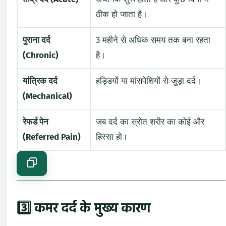
ठीक
हो
जाता
है।
पुराना
दर्द
3
महीने
से
अधिक
समय
तक
बना
रहता
(
Chronic)
है।
यांत्रिक
दर्द
हड्डियों
या
मांसपेशियों
से
जुड़ा
दर्द।
(
Mechanical)
रेफर्ड
पेन
जब
दर्द
का
स्रोत
शरीर
का
कोई
और
(
Referred
Pain)
हिस्सा
हो।
3️⃣
कमर
दर्द
के
मुख्य
कारण