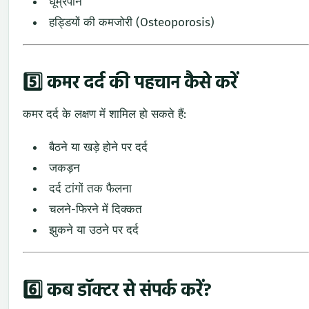
धूम्रपान
हड्डियों
की
कमजोरी (
Osteoporosis)
5️⃣
कमर
दर्द
की
पहचान
कैसे
करें
कमर
दर्द
के
लक्षण
में
शामिल
हो
सकते
हैं:
बैठने
या
खड़े
होने
पर
दर्द
जकड़न
दर्द
टांगों
तक
फैलना
चलने-
फिरने
में
दिक्कत
झुकने
या
उठने
पर
दर्द
6️⃣
कब
डॉक्टर
से
संपर्क
करें?