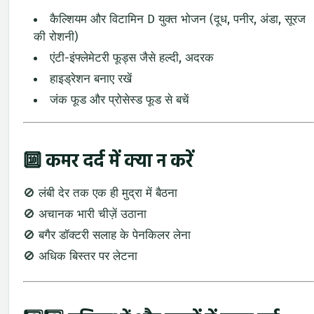
कैल्शियम
और
विटामिन
D
युक्त
भोजन (
दूध,
पनीर,
अंडा,
सूरज
की
रोशनी)
एंटी-
इंफ्लेमेटरी
फूड्स
जैसे
हल्दी,
अदरक
हाइड्रेशन
बनाए
रखें
जंक
फूड
और
प्रोसेस्ड
फूड
से
बचें
🔟
कमर
दर्द
में
क्या
न
करें
🚫
लंबी
देर
तक
एक
ही
मुद्रा
में
बैठना
🚫
अचानक
भारी
चीज़ें
उठाना
🚫
बगैर
डॉक्टरी
सलाह
के
पेनकिलर
लेना
🚫
अधिक
बिस्तर
पर
लेटना