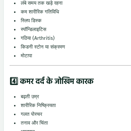
लंबे
समय
तक
खड़े
रहना
कम
शारीरिक
गतिविधि
स्लिप
डिस्क
स्पॉन्डिलाइटिस
गठिया (
Arthritis)
किडनी
स्टोन
या
संक्रमण
मोटापा
4️⃣
कमर
दर्द
के
जोखिम
कारक
बढ़ती
उम्र
शारीरिक
निष्क्रियता
गलत
पोस्चर
तनाव
और
चिंता