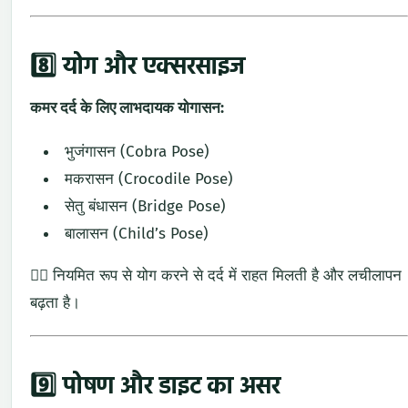
8️⃣
योग
और
एक्सरसाइज
कमर
दर्द
के
लिए
लाभदायक
योगासन:
भुजंगासन (
Cobra
Pose)
मकरासन (
Crocodile
Pose)
सेतु
बंधासन (
Bridge
Pose)
बालासन (
Child’s
Pose)
🧘‍♀️
नियमित
रूप
से
योग
करने
से
दर्द
में
राहत
मिलती
है
और
लचीलापन
बढ़ता
है।
9️⃣
पोषण
और
डाइट
का
असर