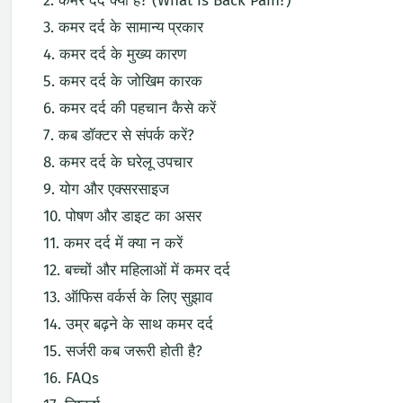
कमर
दर्द
क्या
है? (
What
is
Back
Pain?)
कमर
दर्द
के
सामान्य
प्रकार
कमर
दर्द
के
मुख्य
कारण
कमर
दर्द
के
जोखिम
कारक
कमर
दर्द
की
पहचान
कैसे
करें
कब
डॉक्टर
से
संपर्क
करें?
कमर
दर्द
के
घरेलू
उपचार
योग
और
एक्सरसाइज
पोषण
और
डाइट
का
असर
कमर
दर्द
में
क्या
न
करें
बच्चों
और
महिलाओं
में
कमर
दर्द
ऑफिस
वर्कर्स
के
लिए
सुझाव
उम्र
बढ़ने
के
साथ
कमर
दर्द
सर्जरी
कब
जरूरी
होती
है?
FAQs