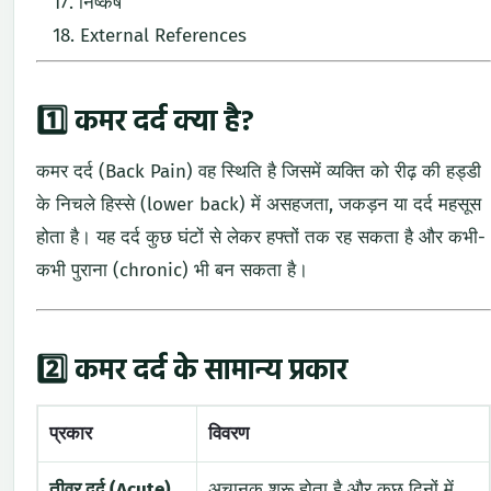
निष्कर्ष
External
References
1️⃣
कमर
दर्द
क्या
है?
कमर
दर्द (
Back
Pain)
वह
स्थिति
है
जिसमें
व्यक्ति
को
रीढ़
की
हड्डी
के
निचले
हिस्से (
lower
back)
में
असहजता,
जकड़न
या
दर्द
महसूस
होता
है।
यह
दर्द
कुछ
घंटों
से
लेकर
हफ्तों
तक
रह
सकता
है
और
कभी-
कभी
पुराना (
chronic)
भी
बन
सकता
है।
2️⃣
कमर
दर्द
के
सामान्य
प्रकार
प्रकार
विवरण
तीव्र
दर्द (
Acute)
अचानक
शुरू
होता
है
और
कुछ
दिनों
में