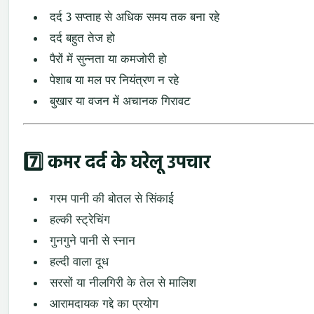
दर्द
3
सप्ताह
से
अधिक
समय
तक
बना
रहे
दर्द
बहुत
तेज
हो
पैरों
में
सुन्नता
या
कमजोरी
हो
पेशाब
या
मल
पर
नियंत्रण
न
रहे
बुखार
या
वजन
में
अचानक
गिरावट
7️⃣
कमर
दर्द
के
घरेलू
उपचार
गरम
पानी
की
बोतल
से
सिंकाई
हल्की
स्ट्रेचिंग
गुनगुने
पानी
से
स्नान
हल्दी
वाला
दूध
सरसों
या
नीलगिरी
के
तेल
से
मालिश
आरामदायक
गद्दे
का
प्रयोग